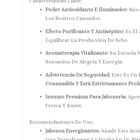
Características Clave:
Poder Antioxidante E Iluminador:
Rico
Los Rostros Cansados.
Efecto Purificante Y Antiséptico:
Es El 
Equilibrar La Producción De Sebo.
Aromaterapia Vitalizante:
Su Esencia N
Sensación De Alegría Y Energía.
Advertencia De Seguridad:
Este Es Un
Consumible Y Está Estrictamente Prohi
Insumo Premium Para Jabonería:
Aport
Fresca Y Suave.
Recomendaciones De Uso:
Jabones Energizantes:
Añade Este Acei
Que Transformen La Ducha En Un Ritua