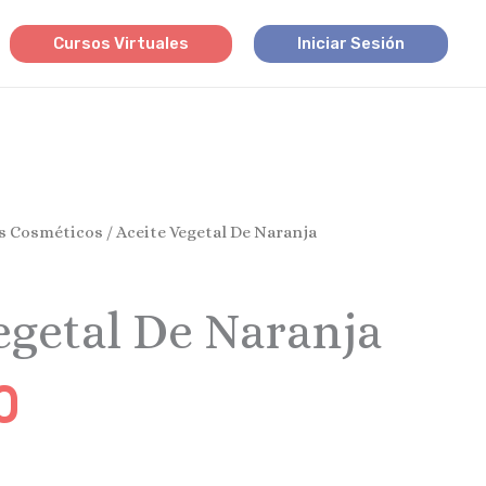
Cursos Virtuales
Iniciar Sesión
s Cosméticos
/ Aceite Vegetal De Naranja
egetal De Naranja
0