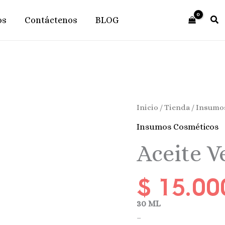
os
Contáctenos
BLOG
Aceite
Inicio
/
Tienda
/
Insumo
Vegetal
Insumos Cosméticos
De
Aceite V
Naranja
Cantidad
$
15.00
30 ML
–