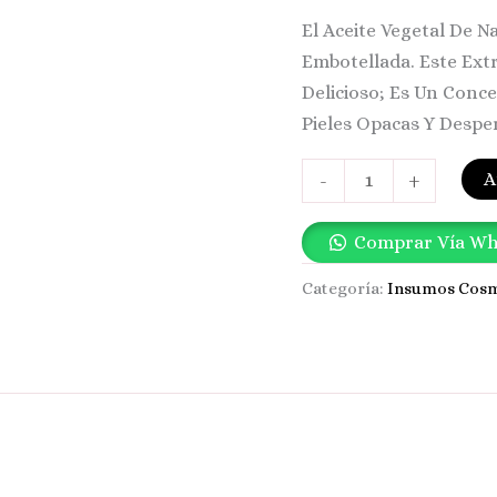
El Aceite Vegetal De N
Embotellada. Este Ex
Delicioso; Es Un Conc
Pieles Opacas Y Despe
A
-
+
Comprar Vía W
Categoría:
Insumos Cosm