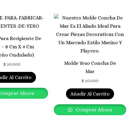
ara Recipiente De
 – 8 Cm X 4 Cm
seño Ondulado)
Molde Yeso Concha De
$
20.000
Mar
dir Al Carrito
$
20.000
omprar Ahora
Añadir Al Carrito
Comprar Ahora