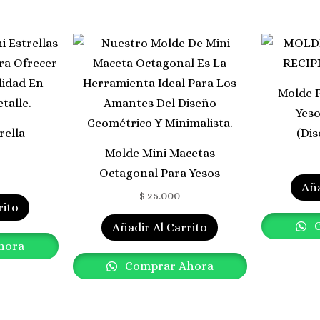
Molde P
Yeso
rella
(Di
Molde Mini Macetas
Octagonal Para Yesos
Aña
$
25.000
rito
C
Añadir Al Carrito
hora
Comprar Ahora