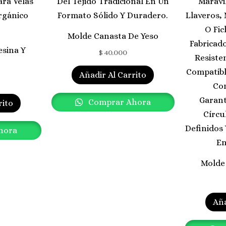
Molde Canasta De Yeso
esina Y
$
40.000
Añadir Al Carrito
Comprar Ahora
rito
hora
Molde 
Aña