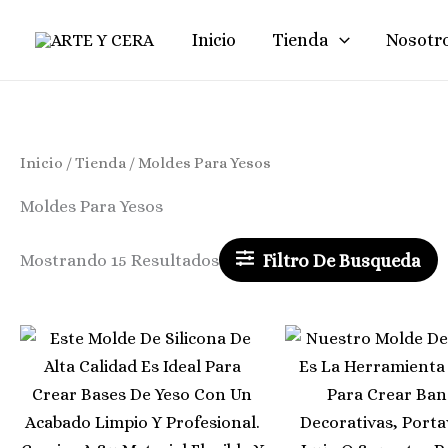
Ir
Inicio
Tienda
Nosotr
Al
Contenido
Inicio
/
Tienda
/ Moldes Para Yesos
Moldes Para Yesos
Filtro De Busqueda
Mostrando 15 Resultados