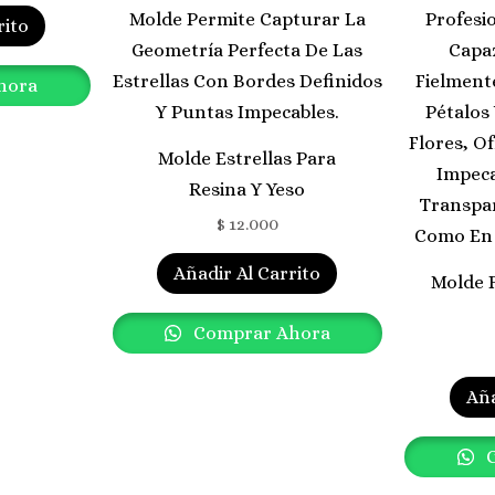
rito
hora
Molde Estrellas Para
Resina Y Yeso
$
12.000
Añadir Al Carrito
Molde F
Comprar Ahora
Aña
C