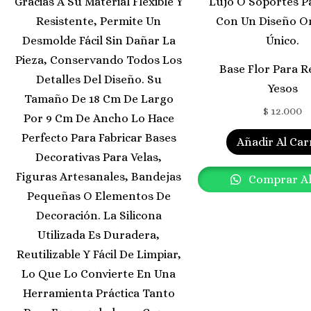
Base Flor Para R
Yesos
$
12.000
Añadir Al Car
Comprar A