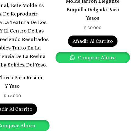
Molde Jarrón Elegante
Boquilla Delgada Para
Yesos
$
30.000
Añadir Al Carrito
Comprar Ahora
lores Para Resina
Y Yeso
$
12.000
dir Al Carrito
omprar Ahora