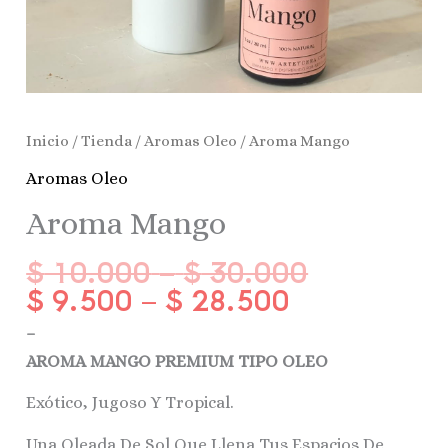
Inicio
/
Tienda
/
Aromas Oleo
/ Aroma Mango
Aromas Oleo
Aroma Mango
$
10.000
–
$
30.000
$
9.500
–
$
28.500
–
AROMA MANGO PREMIUM TIPO OLEO
Exótico, Jugoso Y Tropical.
Una Oleada De Sol Que Llena Tus Espacios De