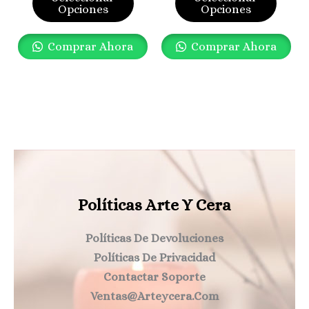
De
De
Opciones
Opciones
Producto
Produ
Comprar Ahora
Comprar Ahora
Políticas Arte Y Cera
Políticas De Devoluciones
Políticas De Privacidad
Contactar Soporte
Ventas@arteycera.com