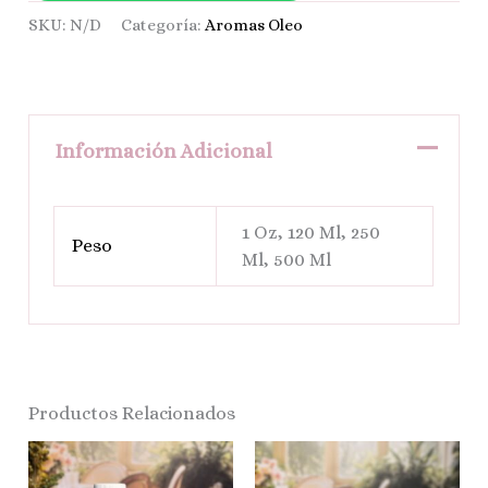
SKU:
N/D
Categoría:
Aromas Oleo
Información Adicional
1 Oz, 120 Ml, 250
Peso
Ml, 500 Ml
Productos Relacionados
Price
Price
Price
Price
Este
Este
Range:
Range:
Range:
Range:
$ 9.500
$ 10.000
$ 9.500
$ 10.000
Producto
Produ