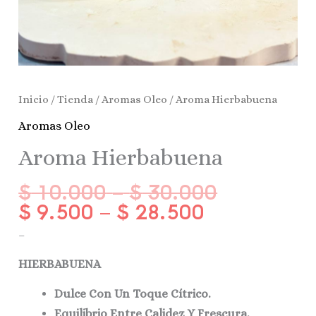
Inicio
/
Tienda
/
Aromas Oleo
/ Aroma Hierbabuena
Aromas Oleo
Aroma Hierbabuena
$
10.000
–
$
30.000
$
9.500
–
$
28.500
–
HIERBABUENA
Dulce Con Un Toque Cítrico.
Equilibrio Entre Calidez Y Frescura.