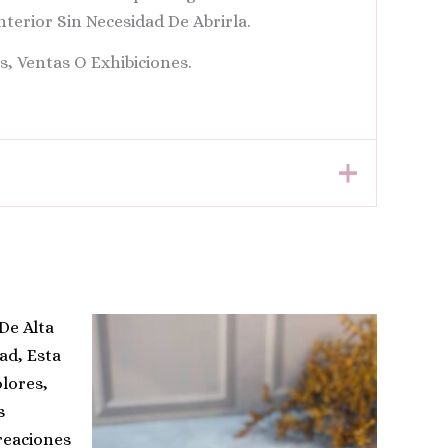
terior Sin Necesidad De Abrirla.
s, Ventas O Exhibiciones.
Price
Este
Range:
Producto
$ 1.100
Through
Tiene
$ 88.000
Múltiples
Variantes.