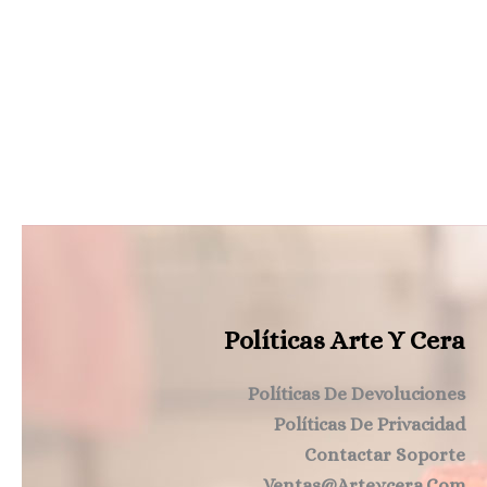
Políticas Arte Y Cera
Políticas De Devoluciones
Políticas De Privacidad
Contactar Soporte
Ventas@arteycera.com