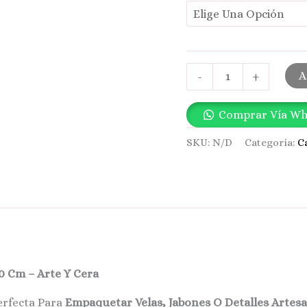
A
-
+
Comprar Vía W
SKU:
N/D
Categoría:
C
0 Cm – Arte Y Cera
erfecta Para
Empaquetar Velas, Jabones O Detalles Artes