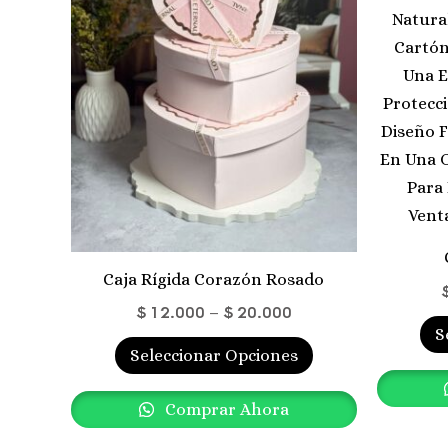
Las
Opciones
Se
Pueden
Elegir
En
La
Página
De
Producto
Caja Rígida Corazón Rosado
$
12.000
–
$
20.000
S
Seleccionar Opciones
Comprar Ahora