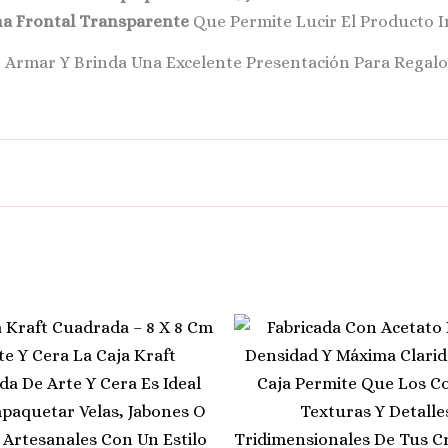
a Frontal Transparente
Que Permite Lucir El Producto In
De Armar Y Brinda Una Excelente Presentación Para Regalo
enas, 100 Unidades
Price
Este
Range:
Producto
$ 1.500
Through
Tiene
$ 120.000
Múltiples
Variantes.