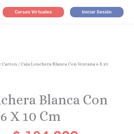
Cursos Virtuales
Iniciar Sesión
Price
e Carton
/ Caja Lonchera Blanca Con Ventana 6 X 10
Range:
$ 2.300
Through
$ 184.0
nchera Blanca Con
 6 X 10 Cm