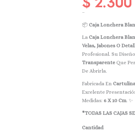
$
2.300
Cantidad
–
📦
Caja Lonchera Blan
La
Caja Lonchera Bla
Velas, Jabones O Detal
Profesional. Su Diseñ
Transparente
Que Perm
De Abrirla.
Fabricada En
Cartulina
Excelente Presentació
Medidas:
6 X 10 Cm
. ✨
*TODAS LAS CAJAS S
Cantidad