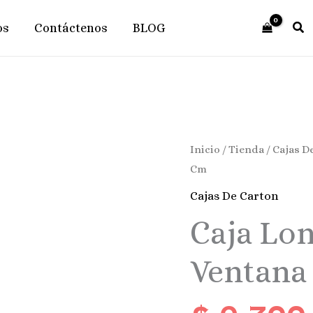
os
Contáctenos
BLOG
Caja
Inicio
/
Tienda
/
Cajas D
Lonchera
Cm
Blanca
Cajas De Carton
Con
Caja Lo
Ventana
6
Ventana
X
10
Cm