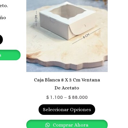
Las
Opciones
oño
Se
Pueden
Elegir
En
La
a
Página
De
Producto
Caja Blanca 8 X 3 Cm Ventana
De Acetato
$
1.100
–
$
88.000
Seleccionar Opciones
Comprar Ahora