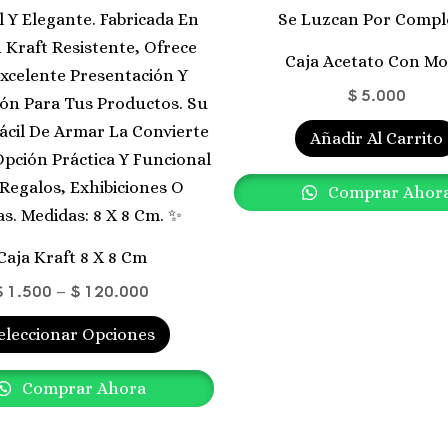
Las
Opciones
Caja Acetato Con M
Se
$
5.000
Pueden
Elegir
Añadir Al Carrito
En
La
Comprar Ahor
Página
De
Caja Kraft 8 X 8 Cm
Producto
$
1.500
–
$
120.000
eleccionar Opciones
Comprar Ahora