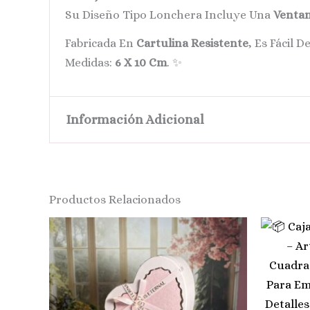
Su Diseño Tipo Lonchera Incluye Una
Ventan
Fabricada En
Cartulina Resistente
, Es Fácil 
Medidas:
6 X 10 Cm
. ✨
Información Adicional
Cantidad
Unidad, Docena, 4 Doc
Productos Relacionados
Price
Este
Range:
Producto
$ 12.000
Through
Tiene
$ 20.000
Múltiples
Variantes.