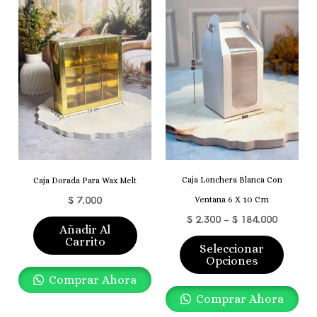
$ 2.300
Produ
Through
Tiene
$ 184.00
Múlti
Varian
Las
Opcio
Se
Pued
Elegir
Caja Lonchera Blanca Con
Caja Dorada Para Wax Melt
En
$
7.000
Ventana 6 X 10 Cm
La
$
2.300
–
$
184.000
Págin
Añadir Al
Carrito
De
Seleccionar
Opciones
Produ
Comprar Ahora
Comprar Ahora