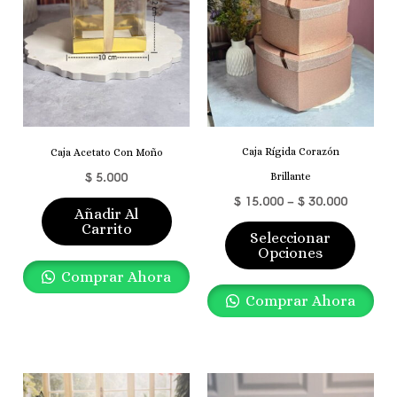
Varian
Las
Opcio
Se
Pued
Elegir
Caja Rígida Corazón
Caja Acetato Con Moño
En
$
5.000
Brillante
La
$
15.000
–
$
30.000
Págin
Añadir Al
Carrito
De
Seleccionar
Opciones
Produ
Comprar Ahora
Comprar Ahora
Price
Este
Range: