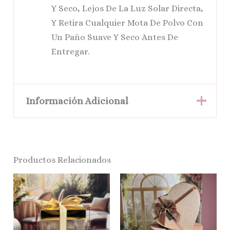
Y Seco, Lejos De La Luz Solar Directa,
Y Retira Cualquier Mota De Polvo Con
Un Paño Suave Y Seco Antes De
Entregar.
Información Adicional
16 X 14, 19 X 17, 21 X
Tamaños
20
Productos Relacionados
Price
Este
Range:
$ 15.000
Produ
Through
Tiene
$ 30.000
Múlti