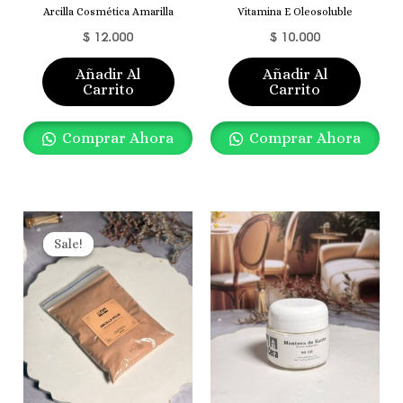
Arcilla Cosmética Amarilla
Vitamina E Oleosoluble
$
12.000
$
10.000
Añadir Al
Añadir Al
Carrito
Carrito
Comprar Ahora
Comprar Ahora
Original
Current
Price
Price
Sale!
Sale!
Was:
Is:
$ 15.000.
$ 12.000.